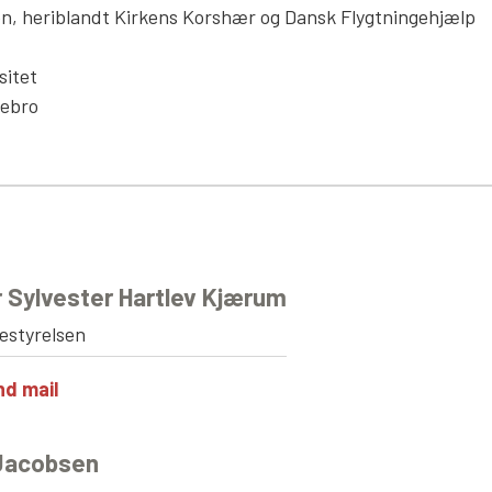
nen, heriblandt Kirkens Korshær og Dansk Flygtningehjælp
sitet
rebro
 Sylvester Hartlev Kjærum
estyrelsen
nd mail
Jacobsen