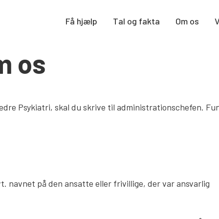
Få hjælp
Tal og fakta
Om os
m os
i Bedre Psykiatri, skal du skrive til administrationschefen.
. navnet på den ansatte eller frivillige, der var ansvarlig