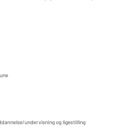
mune
uddannelse/undervisning og ligestilling