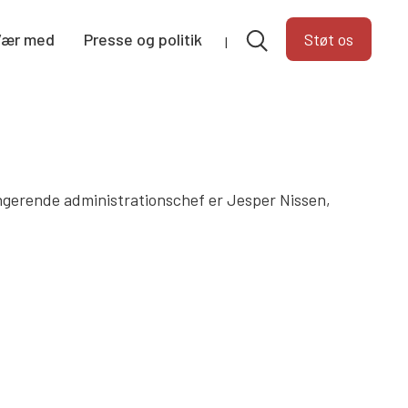
Vær med
Presse og politik
Støt os
 Fungerende administrationschef er Jesper Nissen,