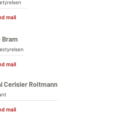
etyrelsen
nd mail
e Bram
estyrelsen
nd mail
ai Cerisier Roitmann
ant
nd mail