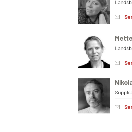
Landsb
Se
Mett
Landsb
Se
Nikol
Supple
Se