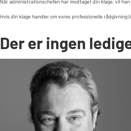
Når administrationschefen har modtaget din klage, vil han
Hvis din klage handler om vores professionelle rådgivning (
Der er ingen ledige 