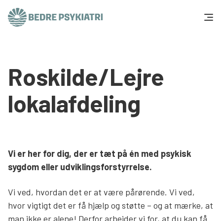
Skip to content
Få hjælp
Roskilde/Lejre
Tal og fakta
lokalafdeling
Om os
Vær med
Vi er her for dig, der er tæt på én med psykisk
Presse og politik
sygdom eller udviklingsforstyrrelse.
Vi ved, hvordan det er at være pårørende. Vi ved,
Støt os
hvor vigtigt det er få hjælp og støtte – og at mærke, at
man ikke er alene! Derfor arbejder vi for, at du kan få