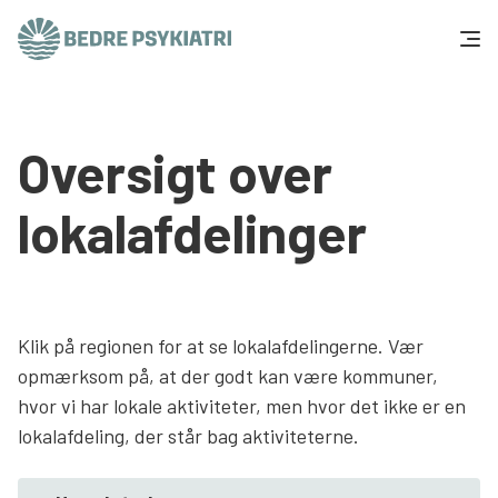
Skip to content
Få hjælp
Oversigt over
Tal og fakta
lokalafdelinger
Om os
Vær med
Klik på regionen for at se lokalafdelingerne. Vær
Presse og politik
opmærksom på, at der godt kan være kommuner,
hvor vi har lokale aktiviteter, men hvor det ikke er en
Støt os
lokalafdeling, der står bag aktiviteterne.