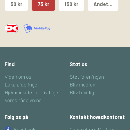
50 kr
75 kr
150 kr
Andet...
Find
Støt os
Viden om os
Støt foreningen
Lokalafdelinger
Bliv medlem
Hjemmeside for frivillige
Bliv frivillig
Vores rådgivning
Følg os på
Kontakt hovedkontoret
Facebook
Gammeltorv 14, 2. sal