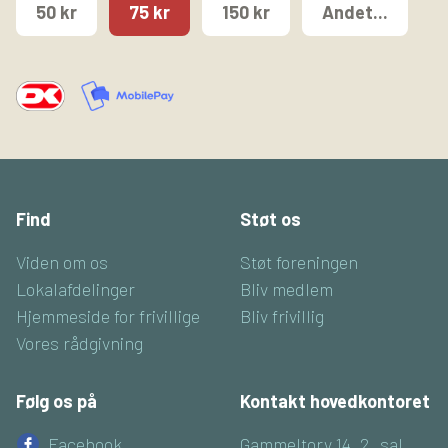
50 kr
75 kr
150 kr
Andet...
Find
Støt os
Viden om os
Støt foreningen
Lokalafdelinger
Bliv medlem
Hjemmeside for frivillige
Bliv frivillig
Vores rådgivning
Følg os på
Kontakt hovedkontoret
Facebook
Gammeltorv 14, 2. sal