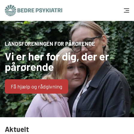
Skip to content
Få hjælp
LANDSFORENINGEN FOR PÅRØRENDE
Tal og fakta
Vi er her for dig, der er
Om os
pårørende
Vær med
Få hjælp og rådgivning
Presse og politik
Støt os
Aktuelt