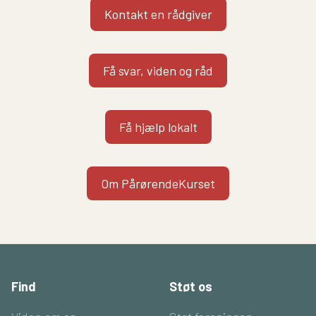
Kontakt en rådgiver
Få svar, viden og råd
Få hjælp lokalt
Om PårørendeKurset
Find
Støt os