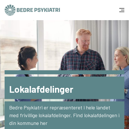
Skip to content
Få hjælp
Tal og fakta
Om os
Vær med
Lokalafdelinger
Presse og politik
Bedre Psykiatri er repræsenteret i hele landet
Støt os
med frivillige lokalafdelinger. Find lokalafdelingen i
din kommune her