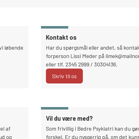
Kontakt os
vi løbende
Har du spørgsmål eller andet, så konta
forperson Lissi Meder på limek@mailno
eller tlf. 2345 2999 / 30304136.
Skriv til os
Vil du være med?
el af
Som frivillig i Bedre Psykiatri kan du gø
bud og
forskel. Er du nysgerrig på, om det kun