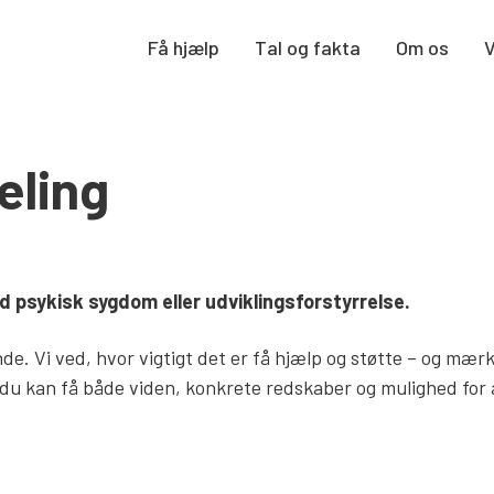
Få hjælp
Tal og fakta
Om os
eling
ed psykisk sygdom eller udviklingsforstyrrelse.
de. Vi ved, hvor vigtigt det er få hjælp og støtte – og mær
at du kan få både viden, konkrete redskaber og mulighed for