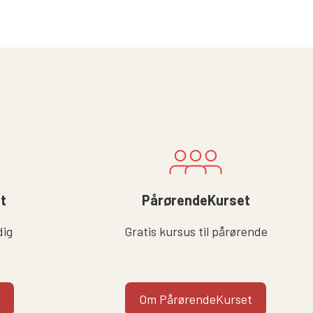
lt
PårørendeKurset
dig
Gratis kursus til pårørende
Om PårørendeKurset