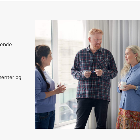
rende
menter og