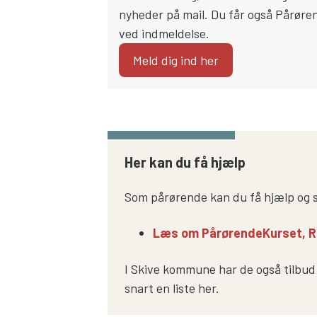
nyheder på mail. Du får også Pårør
ved indmeldelse.
Meld dig ind her
Her kan du få hjælp
Som pårørende kan du få hjælp og s
Læs om PårørendeKurset, R
I Skive kommune har de også tilbud 
snart en liste her.