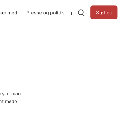
Vær med
Presse og politik
Støt os
ke, at man
 at møde