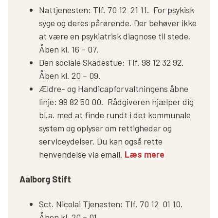
Nattjenesten: Tlf. 70 12 21 11. For psykisk
syge og deres pårørende. Der behøver ikke
at være en psykiatrisk diagnose til stede.
Åben kl. 16 – 07.
Den sociale Skadestue: Tlf. 98 12 32 92.
Åben kl. 20 – 09.
Ældre- og Handicapforvaltningens åbne
linje: 99 82 50 00. Rådgiveren hjælper dig
bl.a. med at finde rundt i det kommunale
system og oplyser om rettigheder og
serviceydelser. Du kan også rette
henvendelse via email.
Læs mere
Aalborg Stift
Sct. Nicolai Tjenesten: Tlf. 70 12 01 10.
Åben kl. 20 – 01.