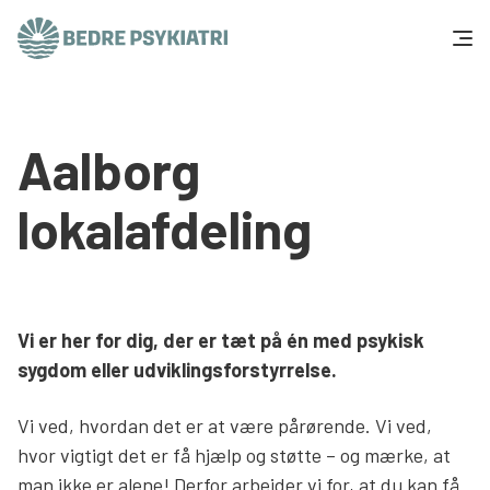
Skip to content
Få hjælp
Aalborg
Tal og fakta
lokalafdeling
Om os
Vær med
Vi er her for dig, der er tæt på én med psykisk
Presse og politik
sygdom eller udviklingsforstyrrelse.
Vi ved, hvordan det er at være pårørende. Vi ved,
Støt os
hvor vigtigt det er få hjælp og støtte – og mærke, at
man ikke er alene! Derfor arbejder vi for, at du kan få