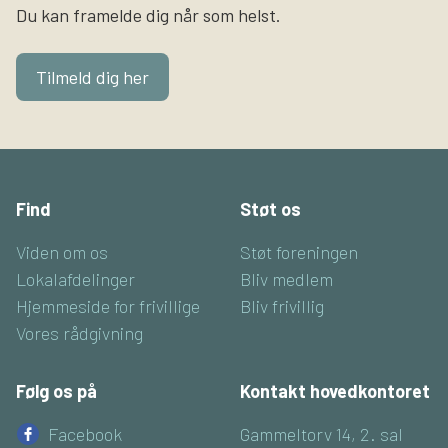
Du kan framelde dig når som helst.
Tilmeld dig her
Find
Støt os
Viden om os
Støt foreningen
Lokalafdelinger
Bliv medlem
Hjemmeside for frivillige
Bliv frivillig
Vores rådgivning
Følg os på
Kontakt hovedkontoret
Facebook
Gammeltorv 14, 2. sal