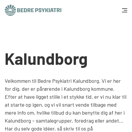
Skip to content
Få hjælp
Tal og fakta
Kalundborg
Om os
Vær med
Velkommen til Bedre Psykiatri Kalundborg. Vi er her
for dig, der er pårørende i Kalundborg kommune.
Presse og politik
Efter at have ligget stille i et stykke tid, er vi nu klar til
at starte op igen, og vi vil snart vende tilbage med
mere info om, hvilke tilbud du kan benytte dig af her i
Støt os
Kalundborg – samtalegrupper, foredrag eller andet…
Har du selv gode idéer, så skriv til os på