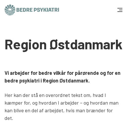
Skip to content
Få hjælp
Region Østdanmark
Tal og fakta
Om os
Vi arbejder for bedre vilkår for pårørende og for en
Vær med
bedre psykiatri i Region Østdanmark.
Presse og politik
Her kan der stå en overordnet tekst om, hvad I
kæmper for, og hvordan I arbejder – og hvordan man
kan blive en del af arbejdet, hvis man brænder for
Støt os
det.