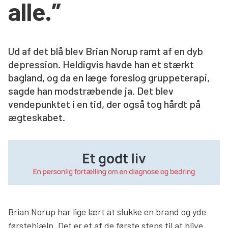
alle.”
Søg
Ud af det blå blev Brian Norup ramt af en dyb
depression. Heldigvis havde han et stærkt
bagland, og da en læge foreslog gruppeterapi,
sagde han modstræbende ja. Det blev
vendepunktet i en tid, der også tog hårdt på
ægteskabet.
Brian Norup har lige lært at slukke en brand og yde
førstehjælp. Det er et af de første steps til at blive