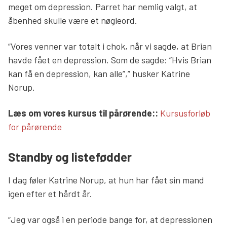
meget om depression. Parret har nemlig valgt, at
åbenhed skulle være et nøgleord.
“Vores venner var totalt i chok, når vi sagde, at Brian
havde fået en depression. Som de sagde: ”Hvis Brian
kan få en depression, kan alle”,” husker Katrine
Norup.
Læs mere links
Læs om vores kursus til pårørende::
Kursusforløb
for pårørende
Standby og listefødder
I dag føler Katrine Norup, at hun har fået sin mand
igen efter et hårdt år.
“Jeg var også i en periode bange for, at depressionen