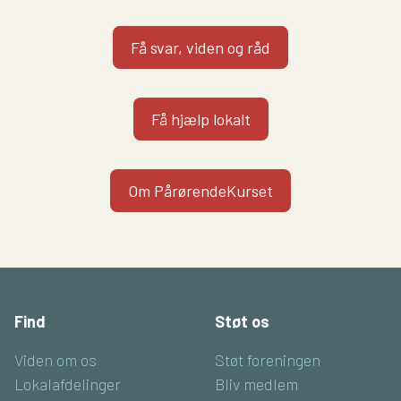
Få svar, viden og råd
Få hjælp lokalt
Om PårørendeKurset
Find
Støt os
Viden om os
Støt foreningen
Lokalafdelinger
Bliv medlem