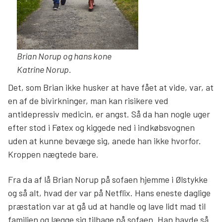
Brian Norup og hans kone
Katrine
Norup
.
Det, som Brian ikke husker at have fået at vide, var, at
en af de bivirkninger, man kan risikere ved
antidepressiv medicin, er angst. Så da han nogle uger
efter stod i Føtex og kiggede ned i indkøbsvognen
uden at kunne bevæge sig, anede han ikke hvorfor.
Kroppen nægtede bare.
Fra da af lå Brian Norup på sofaen hjemme i Ølstykke
og så alt, hvad der var på Netflix. Hans eneste daglige
præstation var at gå ud at handle og lave lidt mad til
familien og lægge sig tilbage på sofaen. Han havde så