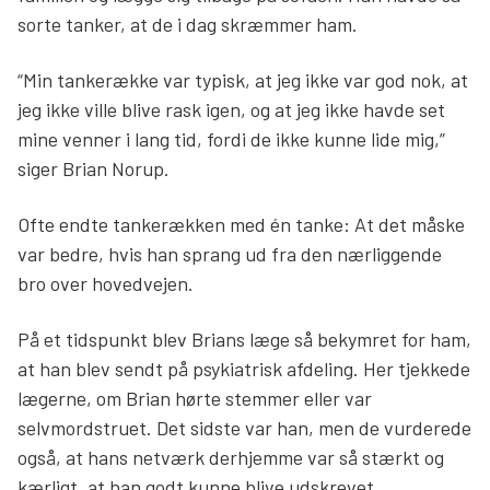
sorte tanker, at de i dag skræmmer ham.
“Min tankerække var typisk, at jeg ikke var god nok, at
jeg ikke ville blive rask igen, og at jeg ikke havde set
mine venner i lang tid, fordi de ikke kunne lide mig,”
siger Brian Norup.
Ofte endte tankerækken med én tanke: At det måske
var bedre, hvis han sprang ud fra den nærliggende
bro over hovedvejen.
På et tidspunkt blev Brians læge så bekymret for ham,
at han blev sendt på psykiatrisk afdeling. Her tjekkede
lægerne, om Brian hørte stemmer eller var
selvmordstruet. Det sidste var han, men de vurderede
også, at hans netværk derhjemme var så stærkt og
kærligt, at han godt kunne blive udskrevet.