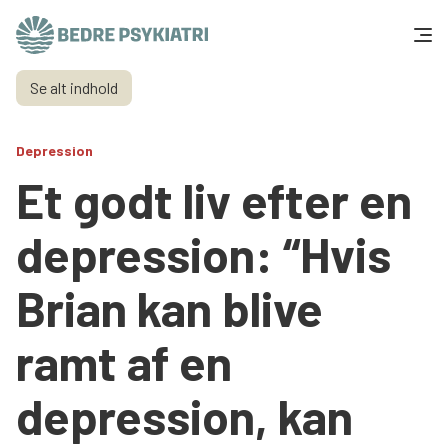
Skip to content
Se alt indhold
Få hjælp
Depression
Tal og fakta
Et godt liv efter en
Om os
depression: “Hvis
Vær med
Brian kan blive
Presse og politik
ramt af en
Støt os
depression, kan