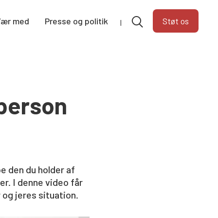
Vær med
Presse og politik
Støt os
 person
e den du holder af
er. I denne video får
 og jeres situation.