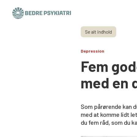
Skip to content
Se alt indhold
Depression
Fem gode
med en 
Som pårørende kan du
med at komme lidt let
du fem råd, som du kan