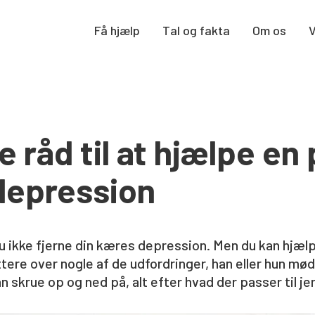
Få hjælp
Tal og fakta
Om os
 råd til at hjælpe en
depression
 ikke fjerne din kæres depression. Men du kan hjælp
tere over nogle af de udfordringer, han eller hun mød
 skrue op og ned på, alt efter hvad der passer til jer