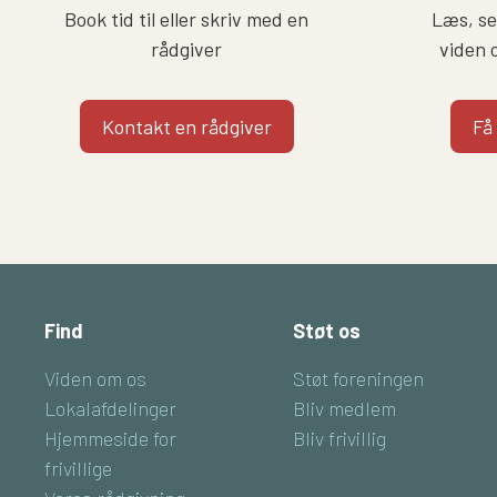
Book tid til eller skriv med en
Læs, se 
rådgiver
viden 
Kontakt en rådgiver
Få
Find
Støt os
Viden om os
Støt foreningen
Lokalafdelinger
Bliv medlem
Hjemmeside for
Bliv frivillig
frivillige