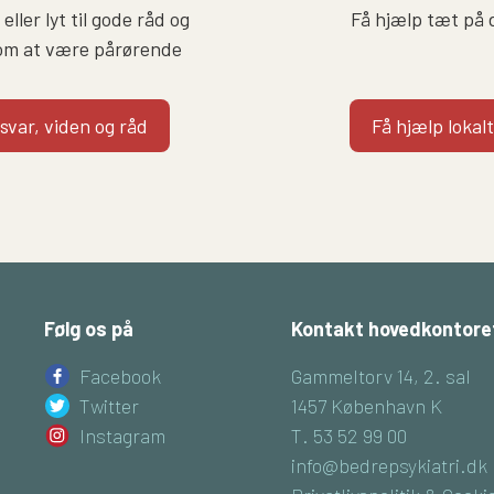
eller lyt til gode råd og
Få hjælp tæt på 
om at være pårørende
 svar, viden og råd
Få hjælp lokalt
Følg os på
Kontakt hovedkontore
Facebook
Gammeltorv 14, 2. sal
Twitter
1457 København K
Instagram
T. 53 52 99 00
info@bedrepsykiatri.dk