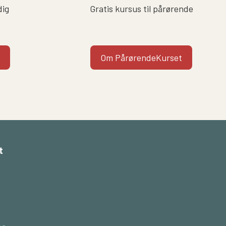
dig
Gratis kursus til pårørende
Om PårørendeKurset
t