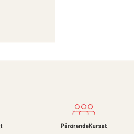
lt
PårørendeKurset