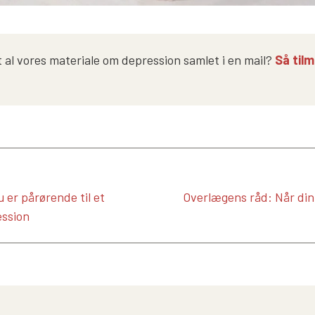
t al vores materiale om depression samlet i en mail?
Så tilm
 er pårørende til et
Overlægens råd: Når din
ssion