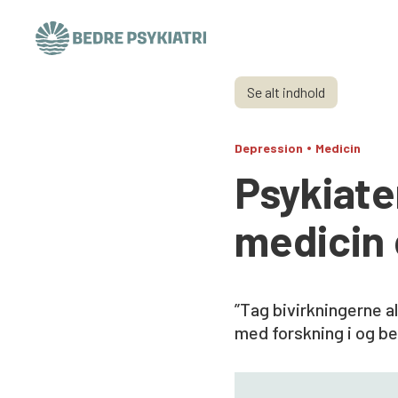
Skip to content
Se alt indhold
•
Depression
Medicin
Psykiate
medicin 
”Tag bivirkningerne a
med forskning i og b