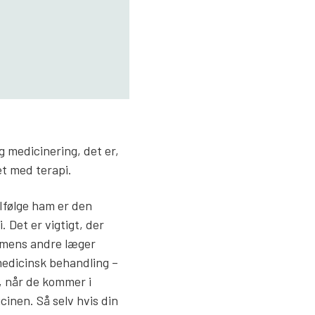
 medicinering, det er,
t med terapi.
 Ifølge ham er den
 Det er vigtigt, der
 imens andre læger
 medicinsk behandling –
e, når de kommer i
inen. Så selv hvis din