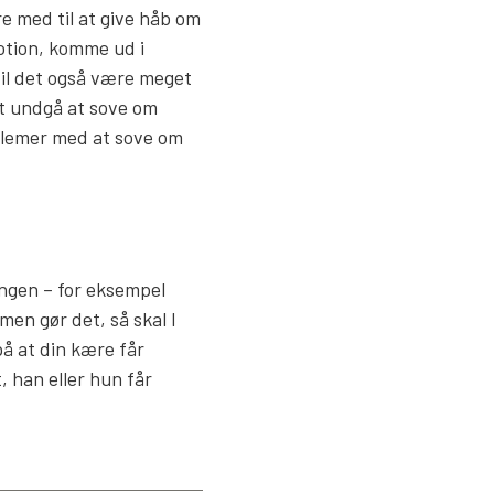
e med til at give håb om
motion, komme ud i
vil det også være meget
at undgå at sove om
oblemer med at sove om
ngen – for eksempel
men gør det, så skal I
på at din kære får
, han eller hun får