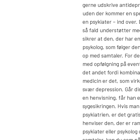
gerne udskrive antidepre
uden der kommer en speci
en psykiater – ind over. 
så fald understøtter me
sikrer at den, der har e
psykolog, som følger de
op med samtaler. For det
med opfølgning på eventu
det andet fordi kombina
medicin er det, som virk
svær depression. Går di
en henvisning, får han 
sygesikringen. Hvis man
psykiatrien, er det grati
henviser den, der er ram
psykiater eller psykolog 
samtaler, kan du som på