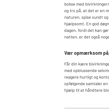
bokse med bivirkningern
og tro på, at det er en 
naturen, spise sundt og
hjælpsomt. En god døgnr
dagen, fordi det kan gø
natten, er det også nog
Vær opmærksom på, 
Får din kære bivirkning
med opblussende selvmord
reagere hurtigt og konta
opfølgende samtaler en g
hjælp til at håndtere bi