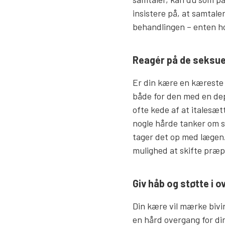
insistere på, at samtaler
behandlingen – enten hos
Reagér på de seksuell
Er din kære en kæreste 
både for den med en dep
ofte kede af at italesæt
nogle hårde tanker om sig
tager det op med lægen. 
mulighed at skifte præpa
Giv håb og støtte i 
Din kære vil mærke bivi
en hård overgang for di