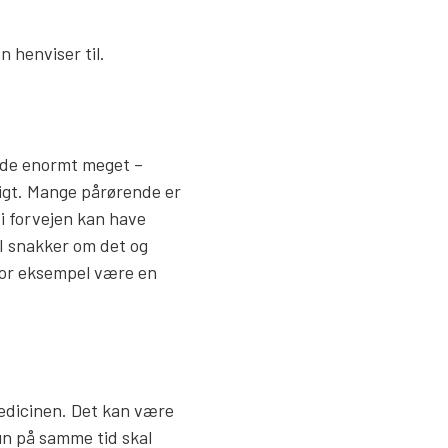
 henviser til.
ylde enormt meget –
ligt. Mange pårørende er
 i forvejen kan have
, I snakker om det og
 for eksempel være en
medicinen. Det kan være
un på samme tid skal