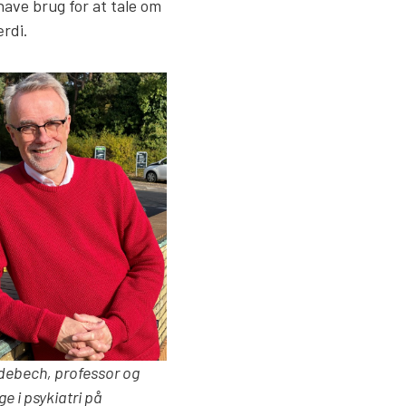
ave brug for at tale om
rdi.
debech, professor og
e i psykiatri på