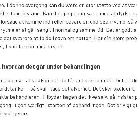
e. I denne overgang kan du være en stor støtte ved at vær
midlertidig tilstand. Kan du hjælpe din kære med at dyrke 
 forsøge at komme ind i eller bevare en god døgnrytme, så 
ytme er at gå i seng til normal og samme tid. Det er godt 
re det sværere at falde i søvn om natten. Har din kære pr
et, I kan tale om med lægen.
hvordan det går under behandlingen
er, som gør, at vedkommende får det værre under behandli
stanker – så skal I tage det alvorligt. Det sker sjældent, 
kte behandleren. Tilbyder lægen det ikke selv, så insistér 
ang i ugen særligt i starten af behandlingen. Det er vigtigt
virkningerne.