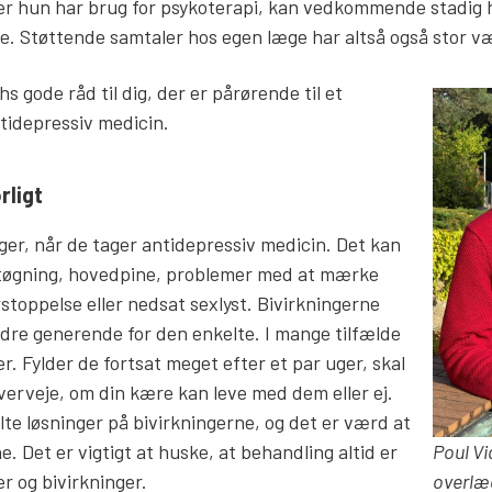
ler hun har brug for psykoterapi, kan vedkommende stadig h
e. Støttende samtaler hos egen læge har altså også stor væ
s gode råd til dig, der er pårørende til et
tidepressiv medicin.
rligt
ger, når de tager antidepressiv medicin. Det kan
tøgning, hovedpine, problemer med at mærke
rstoppelse eller nedsat sexlyst. Bivirkningerne
dre generende for den enkelte. I mange tilfælde
er. Fylder de fortsat meget efter et par uger, skal
overveje, om din kære kan leve med dem eller ej.
te løsninger på bivirkningerne, og det er værd at
. Det er vigtigt at huske, at behandling altid er
Poul Vi
er og bivirkninger.
overlæg