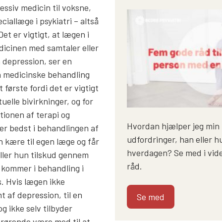
ssiv medicin til voksne,
allæge i psykiatri – altså
Det er vigtigt, at lægen i
dicinen med samtaler eller
n depression, ser en
n medicinske behandling
 første fordi det er vigtigt
elle bivirkninger, og for
tionen af terapi og
Hvordan hjælper jeg min
er bedst i behandlingen af
udfordringer, han eller h
n kære til egen læge og får
hverdagen? Se med i vide
eller hun tilskud gennem
råd.
 kommer i behandling i
s. Hvis lægen ikke
t af depression, til en
Se med
og ikke selv tilbyder
rørende være med til at