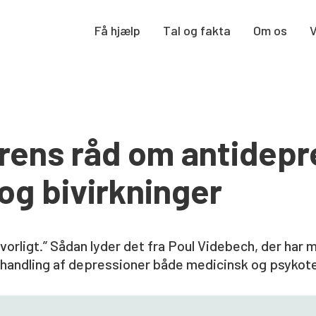
Få hjælp
Tal og fakta
Om os
rens råd om antidepr
og bivirkninger
lvorligt.” Sådan lyder det fra Poul Videbech, der har 
ehandling af depressioner både medicinsk og psykot