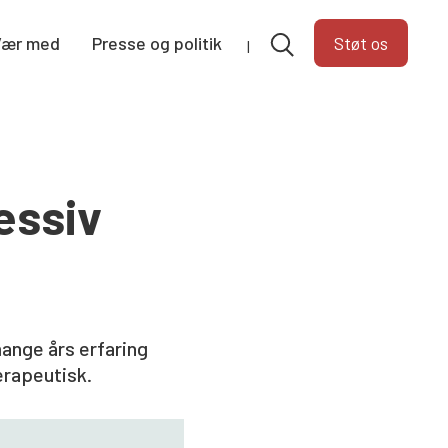
Vær med
Presse og politik
Støt os
essiv
mange års erfaring
erapeutisk.