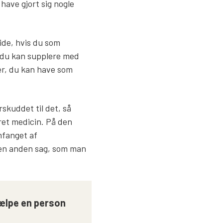
have gjort sig nogle
 ide, hvis du som
e, du kan supplere med
er, du kan have som
skuddet til det, så
eret medicin. På den
mfanget af
g en anden sag, som man
jælpe en person