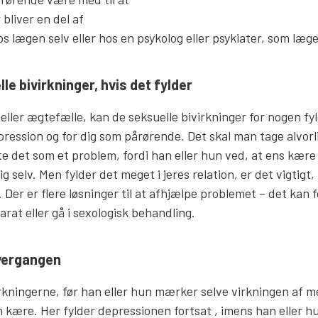
 bliver en del af
 lægen selv eller hos en psykolog eller psykiater, som lægen
e bivirkninger, hvis det fylder
eller ægtefælle, kan de seksuelle bivirkninger for nogen f
ression og for dig som pårørende. Det skal man tage alvor
te det som et problem, fordi han eller hun ved, at ens kære
 selv. Men fylder det meget i jeres relation, er det vigtigt
Der er flere løsninger til at afhjælpe problemet – det kan
rat eller gå i sexologisk behandling.
overgangen
rkningerne, før han eller hun mærker selve virkningen af 
n kære. Her fylder depressionen fortsat , imens han eller h