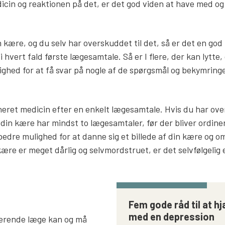
cin og reaktionen på det, er det god viden at have med og 
 kære, og du selv har overskuddet til det, så er det en god
i hvert fald første lægesamtale. Så er I flere, der kan lytt
lighed for at få svar på nogle af de spørgsmål og bekymring
neret medicin efter en enkelt lægesamtale. Hvis du har over
t din kære har mindst to lægesamtaler, før der bliver ordin
dre mulighed for at danne sig et billede af din kære og o
kære er meget dårlig og selvmordstruet, er det selvfølgeli
Fem gode råd til at h
med en depression
serende læge kan og må