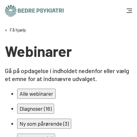
Skip to content
Få hjælp
Få hjælp
Webinarer
Tal og fakta
Om os
Gå på opdagelse i indholdet nedenfor eller vælg
et emne for at indsnævre udvalget.
Vær med
Alle webinarer
Presse og politik
Diagnoser (16)
Støt os
Ny som pårørende (3)