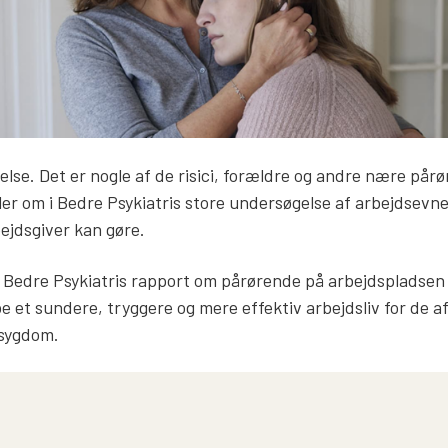
lse. Det er nogle af de risici, forældre og andre nære pårø
r om i Bedre Psykiatris store undersøgelse af arbejdsevn
ejdsgiver kan gøre.
ndt Bedre Psykiatris rapport om pårørende på arbejdspladse
be et sundere, tryggere og mere effektiv arbejdsliv for de af
 sygdom.