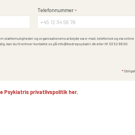
Telefonnummer
*
om støttemuligheder og organisationens arbejde via e-mail, telefonisk og via onlin
dig, kan du til enhver kontakte os på info@bedrepsykiatri.dk eller tlf. 53 52 99 00.
*
Obligat
Psykiatris privatlivspolitik her.