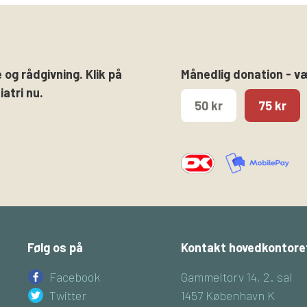
 og rådgivning. Klik på
Månedlig donation - v
atri nu.
50 kr
75 kr
Følg os på
Kontakt hovedkontore
Facebook
Gammeltorv 14, 2. sal
Twitter
1457 København K