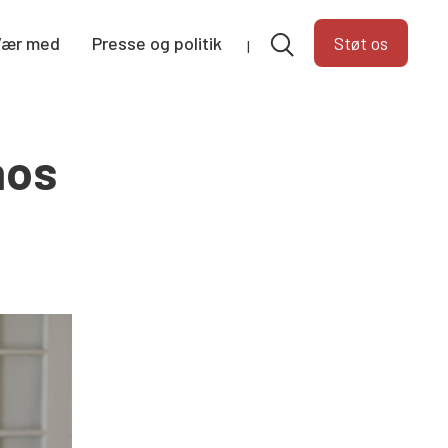
Vær med
Presse og politik
Støt os
hos