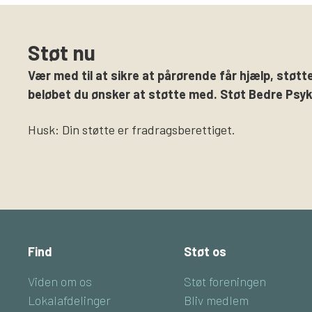
Støt nu
Vær med til at sikre at pårørende får hjælp, støtte
beløbet du ønsker at støtte med. Støt Bedre Psyki
Husk: Din støtte er fradragsberettiget.
Find
Støt os
Viden om os
Støt foreningen
Lokalafdelinger
Bliv medlem