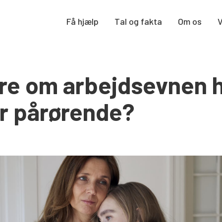
Få hjælp
Tal og fakta
Om os
ere om arbejdsevnen 
er pårørende?