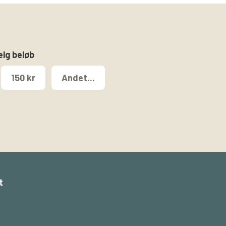
ælg beløb
150 kr
Andet...
t