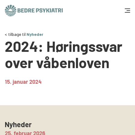
Skip to content
Få hjælp
tilbage til
Nyheder
2024: Høringssvar
Tal og fakta
over våbenloven
Om os
Vær med
15. januar 2024
Presse og politik
Støt os
Nyheder
25. februar 2026