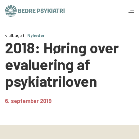
Skip to content
Få hjælp
tilbage til
Nyheder
2018: Høring over
Tal og fakta
evaluering af
Om os
psykiatriloven
Vær med
Presse og politik
6. september 2019
Støt os