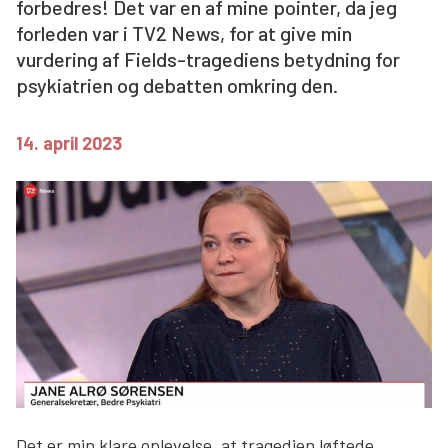
forbedres! Det var en af mine pointer, da jeg
Søg
forleden var i TV2 News, for at give min
vurdering af Fields-tragediens betydning for
psykiatrien og debatten omkring den.
14. april 2023
Det er min klare oplevelse, at tragedien løftede