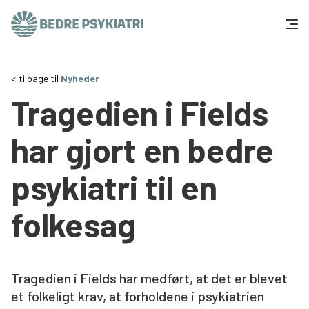
Skip to content
Få hjælp
tilbage til
Nyheder
Tragedien i Fields
Tal og fakta
har gjort en bedre
Om os
psykiatri til en
Vær med
folkesag
Presse og politik
Støt os
Tragedien i Fields har medført, at det er blevet
et folkeligt krav, at forholdene i psykiatrien