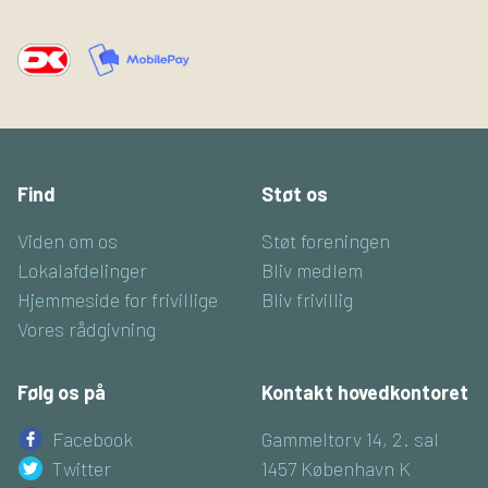
Find
Støt os
Viden om os
Støt foreningen
Lokalafdelinger
Bliv medlem
Hjemmeside for frivillige
Bliv frivillig
Vores rådgivning
Følg os på
Kontakt hovedkontoret
Facebook
Gammeltorv 14, 2. sal
Twitter
1457 København K