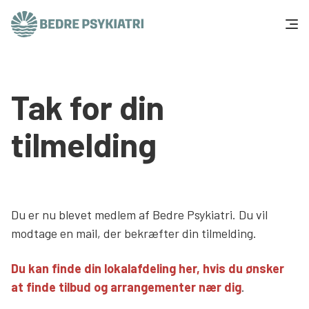
Skip to content
Få hjælp
Tak for din
Tal og fakta
tilmelding
Om os
Vær med
Du er nu blevet medlem af Bedre Psykiatri. Du vil
Presse og politik
modtage en mail, der bekræfter din tilmelding.
Du kan finde din lokalafdeling her, hvis du ønsker
Støt os
at finde tilbud og arrangementer nær dig
.