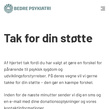
Skip to content
Få hjælp
Tak for din støtte
Tal og fakta
Om os
Af hjertet tak fordi du har valgt at gøre en forskel for
Vær med
pårørende til psykisk sygdom og
udviklingsforstyrrelser. På deres vegne vil vi gerne
Presse og politik
takke for din støtte – den gør en kæmpe forskel.
Inden for de næste minutter sender vi dig en sms og
Støt os
en e-mail med dine donationsoplysninger og vores
kontaktinformationer.