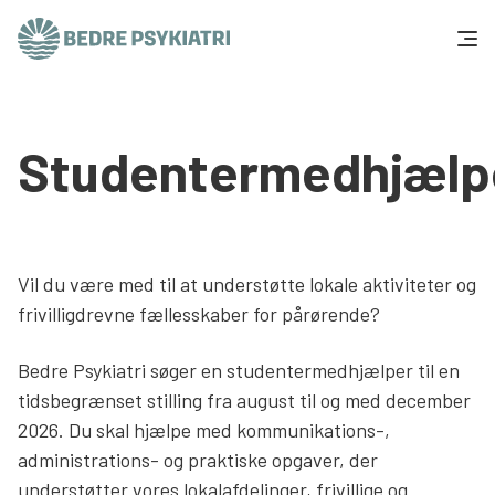
Skip to content
Få hjælp
Studentermedhjælp
Tal og fakta
Om os
Vil du være med til at understøtte lokale aktiviteter og
Vær med
frivilligdrevne fællesskaber for pårørende?
Presse og politik
Bedre Psykiatri søger en studentermedhjælper til en
tidsbegrænset stilling fra august til og med december
2026. Du skal hjælpe med kommunikations-,
Støt os
administrations- og praktiske opgaver, der
understøtter vores lokalafdelinger, frivillige og