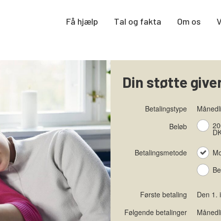
Få hjælp
Tal og fakta
Om os
Din støtte give