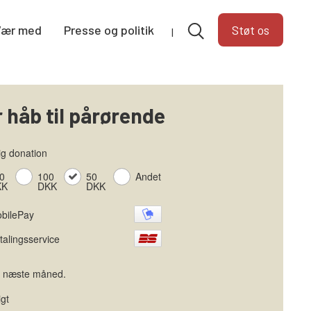
Vær med
Presse og politik
Støt os
r håb til pårørende