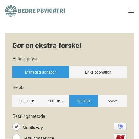
Skip to content
Få hjælp
Gør en ekstra forskel
Tal og fakta
Om os
Vær med
Presse og politik
Støt os