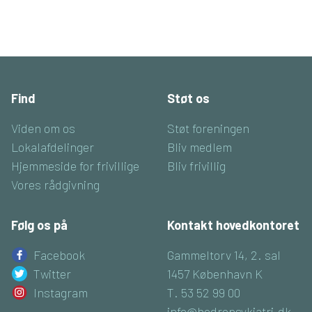
Find
Støt os
Viden om os
Støt foreningen
Lokalafdelinger
Bliv medlem
Hjemmeside for frivillige
Bliv frivillig
Vores rådgivning
Følg os på
Kontakt hovedkontoret
Facebook
Gammeltorv 14, 2. sal
Twitter
1457 København K
Instagram
T. 53 52 99 00
info@bedrepsykiatri.dk