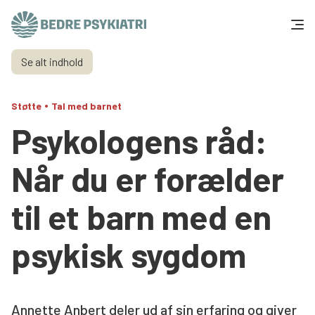
Skip to content
Se alt indhold
Få hjælp
•
Støtte
Tal med barnet
Tal og fakta
Psykologens råd:
Om os
Når du er forælder
Vær med
til et barn med en
Presse og politik
psykisk sygdom
Støt os
Annette Anbert deler ud af sin erfaring og giver