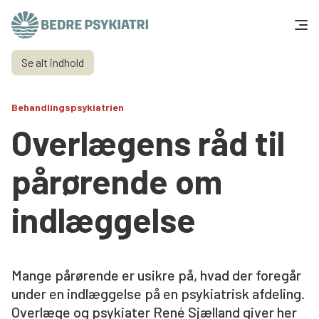
Skip to content
Se alt indhold
Få hjælp
Behandlingspsykiatrien
Tal og fakta
Overlægens råd til
Om os
pårørende om
Vær med
indlæggelse
Presse og politik
Mange pårørende er usikre på, hvad der foregår
Støt os
under en indlæggelse på en psykiatrisk afdeling.
Overlæge og psykiater René Sjælland giver her