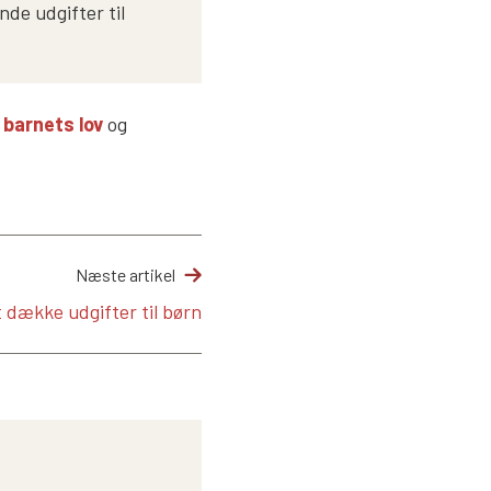
de udgifter til
i barnets lov
og
Næste artikel
t dække udgifter til børn