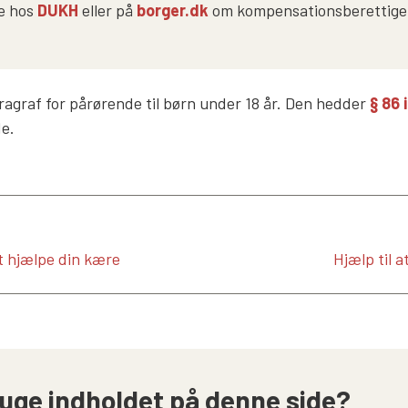
e hos
DUKH
eller på
borger.dk
om kompensationsberettigen
ragraf for pårørende til børn under 18 år. Den hedder
§ 86 
e.
at hjælpe din kære
Hjælp til a
uge indholdet på denne side?