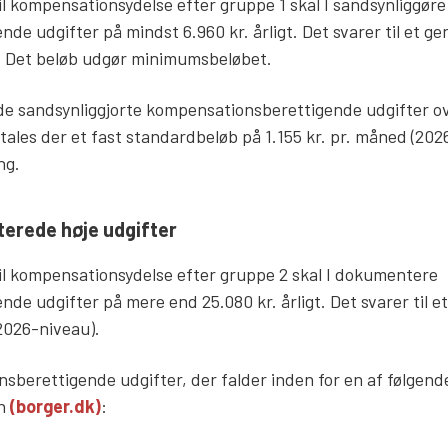
il kompensationsydelse efter gruppe 1 skal I sandsynliggøre
e udgifter på mindst 6.960 kr. årligt. Det svarer til et g
 Det beløb udgør minimumsbeløbet.
t de sandsynliggjorte kompensationsberettigende udgifter o
les der et fast standardbeløb på 1.155 kr. pr. måned (20
ng.
erede høje udgifter
til kompensationsydelse efter gruppe 2 skal I dokumentere
de udgifter på mere end 25.080 kr. årligt. Det svarer til 
(2026-niveau).
sberettigende udgifter, der falder inden for en af følgend
en
(borger.dk)
: