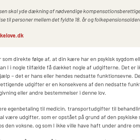
en skal yde dækning af nødvendige kompensationsberettige
lse til personer mellem det fyldte 18. år og folkepensionsalder
kelove.dk
r som direkte følge af, at din kære har en psykisk sygdom el
kan I i nogle tilfælde få dækket nogle af udgifterne. Det er 
hjælp – det er hans eller hendes nedsatte funktionsevne. De
ettigende udgifter er en konsekvens af den nedsatte funk
ivning eller andre bestemmelser i denne lov.
e egenbetaling til medicin, transportudgifter til behandling
kal være udgifter, som er opstået på grund af den psykiske 
hos den voksne, og som I ikke ville have haft under andre 