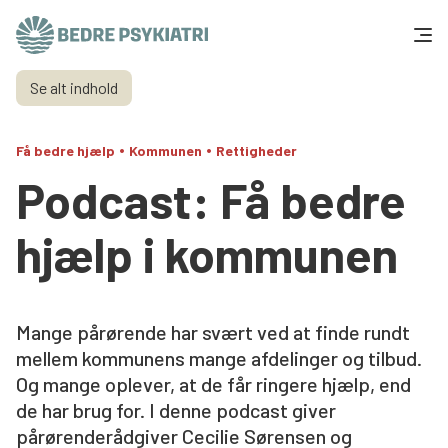
Skip to content
Se alt indhold
Få hjælp
•
•
Få bedre hjælp
Kommunen
Rettigheder
Tal og fakta
Podcast: Få bedre
Om os
hjælp i kommunen
Vær med
Presse og politik
Mange pårørende har svært ved at finde rundt
mellem kommunens mange afdelinger og tilbud.
Og mange oplever, at de får ringere hjælp, end
Støt os
de har brug for. I denne podcast giver
pårørenderådgiver Cecilie Sørensen og