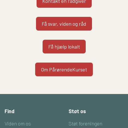
Kontakt en rådgiver
Få svar, viden og råd
Få hjælp lokalt
Om PårørendeKurset
Find
Støt os
Viden om os
Støt foreningen