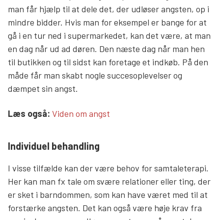
man får hjælp til at dele det, der udløser angsten, op i
mindre bidder. Hvis man for eksempel er bange for at
gå i en tur ned i supermarkedet, kan det være, at man
en dag når ud ad døren. Den næste dag når man hen
til butikken og til sidst kan foretage et indkøb. På den
måde får man skabt nogle succesoplevelser og
dæmpet sin angst.
Læs mere links
Læs også:
Viden om angst
Individuel behandling
I visse tilfælde kan der være behov for samtaleterapi.
Her kan man fx tale om svære relationer eller ting, der
er sket i barndommen, som kan have været med til at
forstærke angsten. Det kan også være høje krav fra