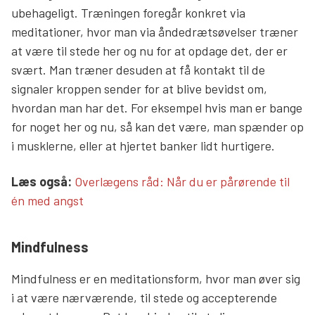
ubehageligt. Træningen foregår konkret via
meditationer, hvor man via åndedrætsøvelser træner
at være til stede her og nu for at opdage det, der er
svært. Man træner desuden at få kontakt til de
signaler kroppen sender for at blive bevidst om,
hvordan man har det. For eksempel hvis man er bange
for noget her og nu, så kan det være, man spænder op
i musklerne, eller at hjertet banker lidt hurtigere.
Læs mere links
Læs også:
Overlægens råd: Når du er pårørende til
én med angst
Mindfulness
Mindfulness er en meditationsform, hvor man øver sig
i at være nærværende, til stede og accepterende