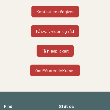
Kontakt en rådgiver
Få svar, viden og råd
Få hjælp lokalt
Om PårørendeKurset
Find
Støt os