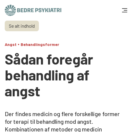
Skip to content
Se alt indhold
Få hjælp
•
Angst
Behandlingsformer
Tal og fakta
Sådan foregår
Om os
behandling af
Vær med
angst
Presse og politik
Der findes medicin og flere forskellige former
Støt os
for terapi til behandling mod angst.
Kombinationen af metoder og medicin