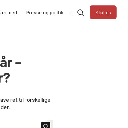
Vær med
Presse og politik
Støt os
år –
r?
ve ret til forskellige
eder.