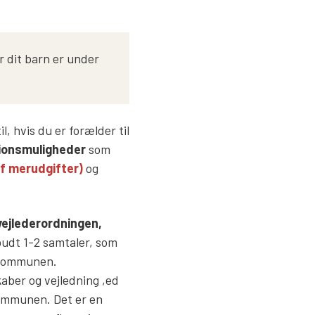
r dit barn er under
l, hvis du er forælder til
ionsmuligheder
som
af merudgifter)
og
vejlederordningen,
budt 1-2 samtaler, som
r kommunen.
kaber og vejledning ,ed
 kommunen. Det er en