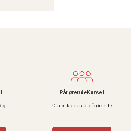
lt
PårørendeKurset
dig
Gratis kursus til pårørende