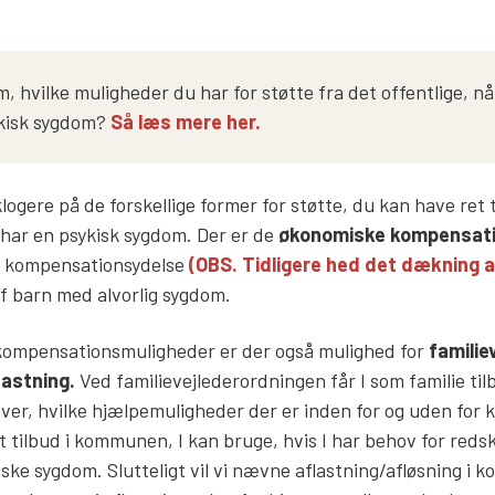
, hvilke muligheder du har for støtte fra det offentlige, nå
ykisk sygdom?
Så læs mere her.
logere på de forskellige former for støtte, du kan have ret ti
 har en psykisk sygdom. Der er de
økonomiske kompensat
e, kompensationsydelse
(OBS. Tidligere hed det dækning 
f barn med alvorlig sygdom.
ompensationsmuligheder er der også mulighed for
familie
lastning.
Ved familievejlederordningen får I som familie til
 over, hvilke hjælpemuligheder der er inden for og uden fo
t tilbud i kommunen, I kan bruge, hvis I har behov for reds
iske sygdom. Slutteligt vil vi nævne aflastning/afløsning i