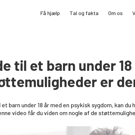
Få hjælp
Tal og fakta
Om os
 til et barn under 18 
tøttemuligheder er de
l et barn under 18 år med en psykisk sygdom, kan du ha
denne video får du viden om nogle af de støttemuligh