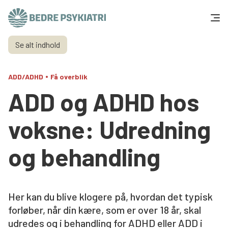
Skip to content
Se alt indhold
Få hjælp
•
ADD/ADHD
Få overblik
Tal og fakta
ADD og ADHD hos
Om os
voksne: Udredning
Vær med
og behandling
Presse og politik
Her kan du blive klogere på, hvordan det typisk
Støt os
forløber, når din kære, som er over 18 år, skal
udredes og i behandling for ADHD eller ADD i