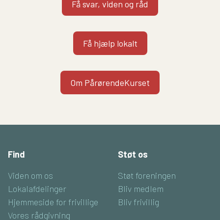
Få svar, viden og råd
Få hjælp lokalt
Om PårørendeKurset
Find
Støt os
Viden om os
Støt foreningen
Lokalafdelinger
Bliv medlem
Hjemmeside for frivillige
Bliv frivillig
Vores rådgivning