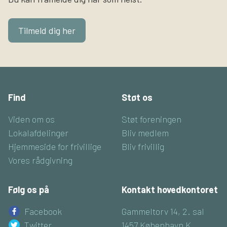
Tilmeld dig her
Find
Støt os
Viden om os
Støt foreningen
Lokalafdelinger
Bliv medlem
Hjemmeside for frivillige
Bliv frivillig
Vores rådgivning
Følg os på
Kontakt hovedkontoret
Facebook
Gammeltorv 14, 2. sal
Twitter
1457 København K