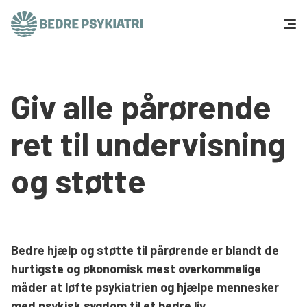
Skip to content
Få hjælp
Giv alle pårørende
Tal og fakta
ret til undervisning
Om os
og støtte
Vær med
Presse og politik
Bedre hjælp og støtte til pårørende er blandt de
Støt os
hurtigste og økonomisk mest overkommelige
måder at løfte psykiatrien og hjælpe mennesker
med psykisk sygdom til et bedre liv.