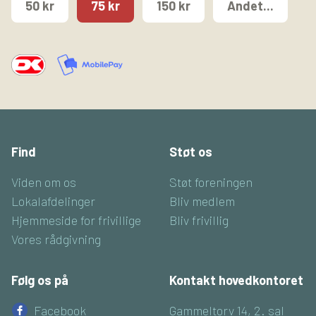
50 kr
75 kr
150 kr
Andet...
Find
Støt os
Viden om os
Støt foreningen
Lokalafdelinger
Bliv medlem
Hjemmeside for frivillige
Bliv frivillig
Vores rådgivning
Følg os på
Kontakt hovedkontoret
Facebook
Gammeltorv 14, 2. sal