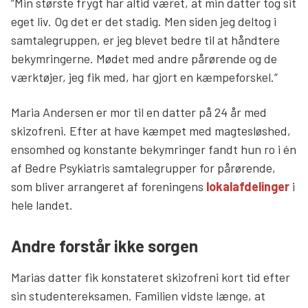
”Min største frygt har altid været, at min datter tog sit
eget liv. Og det er det stadig. Men siden jeg deltog i
samtalegruppen, er jeg blevet bedre til at håndtere
bekymringerne. Mødet med andre pårørende og de
værktøjer, jeg fik med, har gjort en kæmpeforskel.”
Maria Andersen er mor til en datter på 24 år med
skizofreni. Efter at have kæmpet med magtesløshed,
ensomhed og konstante bekymringer fandt hun ro i én
af Bedre Psykiatris samtalegrupper for pårørende,
som bliver arrangeret af foreningens
lokalafdelinger
i
hele landet.
Andre forstår ikke sorgen
Marias datter fik konstateret skizofreni kort tid efter
sin studentereksamen. Familien vidste længe, at