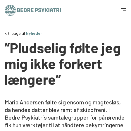
Skip to content
Få hjælp
tilbage til
Nyheder
”Pludselig følte jeg
Tal og fakta
mig ikke forkert
Om os
længere”
Vær med
Presse og politik
Maria Andersen følte sig ensom og magtesløs,
da hendes datter blev ramt af skizofreni. I
Støt os
Bedre Psykiatris samtalegrupper for pårørende
fik hun værktøjer til at håndtere bekymringerne