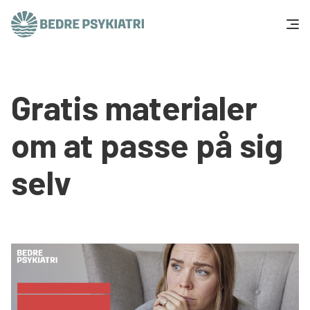
Skip to content
Få hjælp
Gratis materialer
Tal og fakta
om at passe på sig
Om os
selv
Vær med
Presse og politik
Støt os