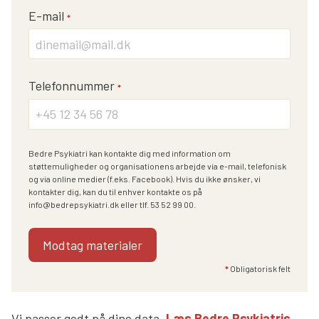
E-mail
*
Telefonnummer
*
Bedre Psykiatri kan kontakte dig med information om
støttemuligheder og organisationens arbejde via e-mail, telefonisk
og via online medier (f.eks. Facebook). Hvis du ikke ønsker, vi
kontakter dig, kan du til enhver kontakte os på
info@bedrepsykiatri.dk eller tlf. 53 52 99 00.
*
Obligatorisk felt
Vi passer godt på dine data.
Læs Bedre Psykiatris