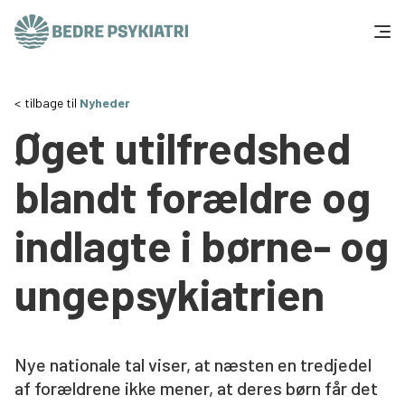
Skip to content
Få hjælp
tilbage til
Nyheder
Øget utilfredshed
Tal og fakta
blandt forældre og
Om os
indlagte i børne- og
Vær med
ungepsykiatrien
Presse og politik
Støt os
Nye nationale tal viser, at næsten en tredjedel
af forældrene ikke mener, at deres børn får det