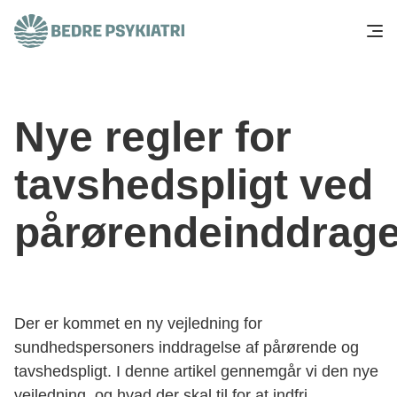
Skip to content
Få hjælp
Nye regler for
Tal og fakta
tavshedspligt ved
Om os
pårørendeinddrage
Vær med
Presse og politik
Der er kommet en ny vejledning for
Støt os
sundhedspersoners inddragelse af pårørende og
tavshedspligt. I denne artikel gennemgår vi den nye
vejledning, og hvad der skal til for at indfri