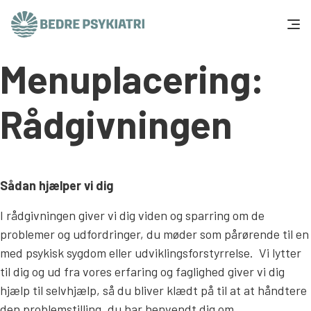
Skip to content
Menuplacering:
Få hjælp
Tal og fakta
Rådgivningen
Om os
Vær med
Sådan hjælper vi dig
I rådgivningen giver vi dig viden og sparring om de
Presse og politik
problemer og udfordringer, du møder som pårørende til en
med psykisk sygdom eller udviklingsforstyrrelse. Vi lytter
Støt os
til dig og ud fra vores erfaring og faglighed giver vi dig
hjælp til selvhjælp, så du bliver klædt på til at at håndtere
den problemstilling, du har henvendt dig om.