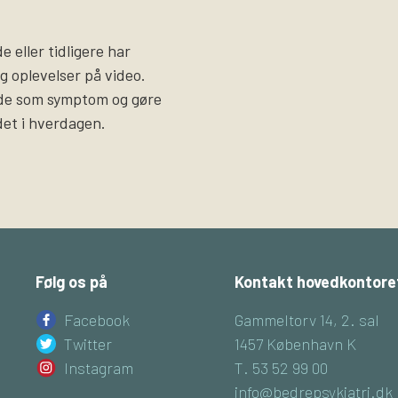
 eller tidligere har
og oplevelser på video.
ade som symptom og gøre
det i hverdagen.
Følg os på
Kontakt hovedkontore
Facebook
Gammeltorv 14, 2. sal
Twitter
1457 København K
Instagram
T. 53 52 99 00
info@bedrepsykiatri.dk