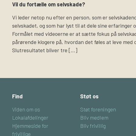
Vil du fortælle om selvskade?
Vi leder netop nu efter en person, som er selvskadende
selvskadet, og som har lyst til at dele sine erfaringer 
Formålet med videoerne er at sætte fokus på selvsk
pårørende klogere på, hvordan det føles at leve med 
Slutresultatet bliver tre […]
Find
Støt os
Viden om os
Støt foreningen
Lokalafdelinger
Bliv medlem
Hjemmeside for
Bliv frivillig
frivillige