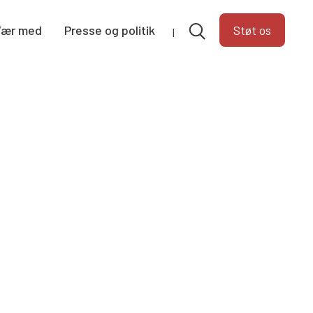
Vær med
Presse og politik
Støt os