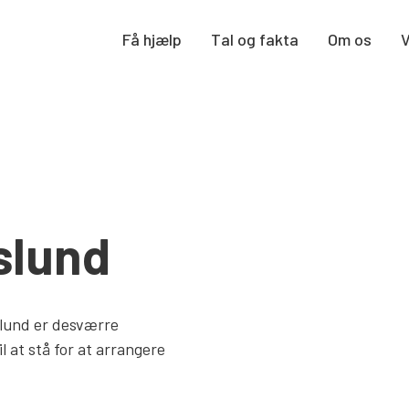
Få hjælp
Tal og fakta
Om os
slund
slund er desværre
il at stå for at arrangere