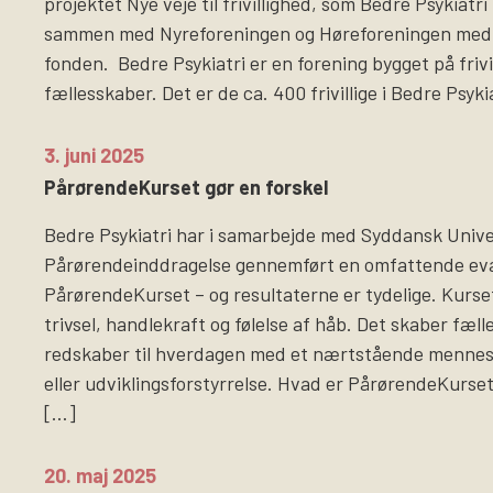
projektet Nye veje til frivillighed, som Bedre Psykiatr
sammen med Nyreforeningen og Høreforeningen med 
fonden. Bedre Psykiatri er en forening bygget på frivi
fællesskaber. Det er de ca. 400 frivillige i Bedre Psyki
3. juni 2025
PårørendeKurset gør en forskel
Bedre Psykiatri har i samarbejde med Syddansk Univer
Pårørendeinddragelse gennemført en omfattende eva
PårørendeKurset – og resultaterne er tydelige. Kurse
trivsel, handlekraft og følelse af håb. Det skaber fæl
redskaber til hverdagen med et nærtstående menne
eller udviklingsforstyrrelse. Hvad er PårørendeKurs
[…]
20. maj 2025