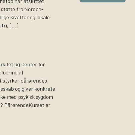
i netop har afsluttet
støtte fra Nordea-
llige kræfter og lokale
atri, […]
sitet og Center for
luering af
t styrker pårørendes
lesskab og giver konkrete
ske med psykisk sygdom
et? PårørendeKurset er