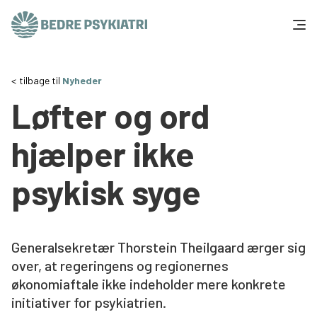
Skip to content
Få hjælp
tilbage til
Nyheder
Løfter og ord
Tal og fakta
hjælper ikke
Om os
psykisk syge
Vær med
Presse og politik
Generalsekretær Thorstein Theilgaard ærger sig
over, at regeringens og regionernes
Støt os
økonomiaftale ikke indeholder mere konkrete
initiativer for psykiatrien.