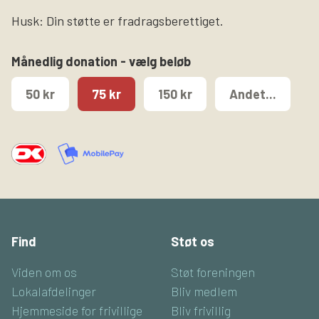
Husk: Din støtte er fradragsberettiget.
Månedlig donation - vælg beløb
50 kr
75 kr
150 kr
Andet...
Find
Støt os
Viden om os
Støt foreningen
Lokalafdelinger
Bliv medlem
Hjemmeside for frivillige
Bliv frivillig