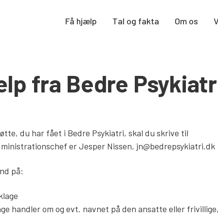
Få hjælp
Tal og fakta
Om os
lp fra Bedre Psykiatr
øtte, du har fået i Bedre Psykiatri, skal du skrive til
ministrationschef er Jesper Nissen, jn@bedrepsykiatri.dk
nd på:
klage
age handler om og evt. navnet på den ansatte eller frivillige