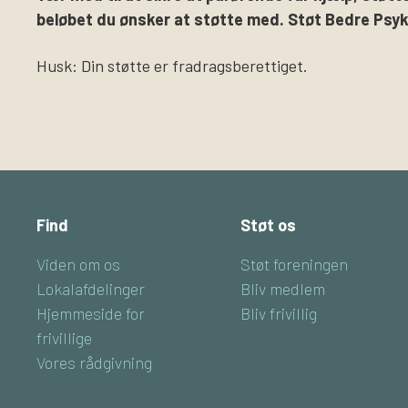
beløbet du ønsker at støtte med. Støt Bedre Psyki
Husk: Din støtte er fradragsberettiget.
Find
Støt os
Viden om os
Støt foreningen
Lokalafdelinger
Bliv medlem
Hjemmeside for
Bliv frivillig
frivillige
Vores rådgivning