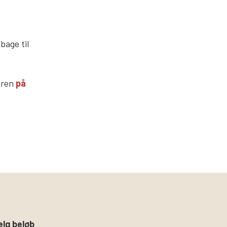
bage til
laren
på
ælg beløb