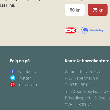
atri nu.
50 kr
75 kr
Følg os på
Kontakt hovedkontore
Facebook
Gammeltorv 14, 2. sal
Twitter
1457 København K
Instagram
T. 53 52 99 00
info@bedrepsykiatri.dk
Privatlivspolitik & Cooki
CVR: 16800074