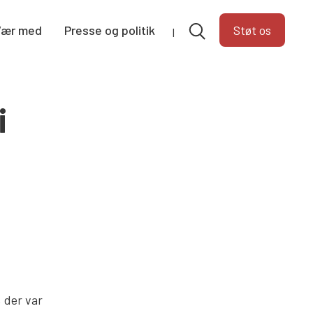
Vær med
Presse og politik
Støt os
i
, der var