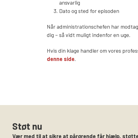
ansvarlig
Dato og sted for episoden
Når administrationschefen har modtage
dig – så vidt muligt indenfor en uge.
Hvis din klage handler om vores profess
denne side
.
Støt nu
Vær med til at sikre at pårørende får hjælp, støtte