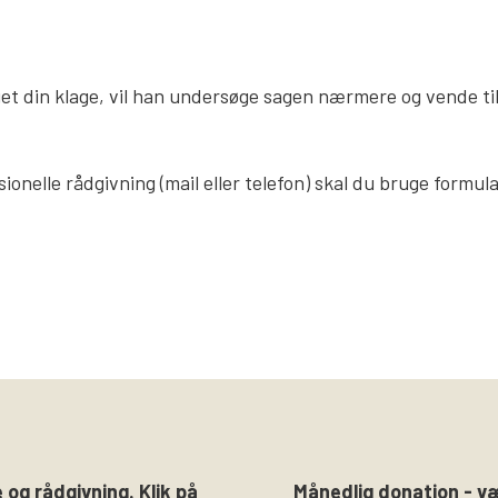
t din klage, vil han undersøge sagen nærmere og vende til
ionelle rådgivning (mail eller telefon) skal du bruge formu
 og rådgivning. Klik på
Månedlig donation - v