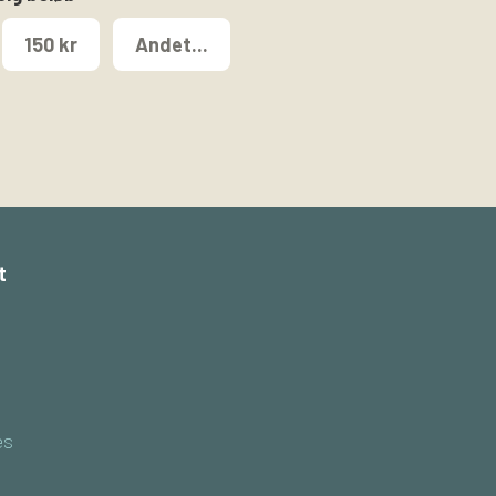
150 kr
Andet...
t
es