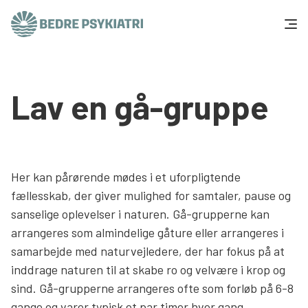
Skip to content
Få hjælp
Lav en gå-gruppe
Tal og fakta
Om os
Her kan pårørende mødes i et uforpligtende
Vær med
fællesskab, der giver mulighed for samtaler, pause og
sanselige oplevelser i naturen. Gå-grupperne kan
Presse og politik
arrangeres som almindelige gåture eller arrangeres i
samarbejde med naturvejledere, der har fokus på at
Støt os
inddrage naturen til at skabe ro og velvære i krop og
sind. Gå-grupperne arrangeres ofte som forløb på 6-8
gange og varer typisk et par timer hver gang.