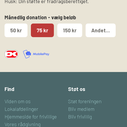
Husk: Din støtte er fradragsberettiget.
Månedlig donation - vælg beløb
50 kr
75 kr
150 kr
Andet...
Find
Støt os
Viden om os
Støt foreningen
Lokalafdelinger
Bliv medlem
Hjemmeside for frivillige
Bliv frivillig
Vores rådgivning