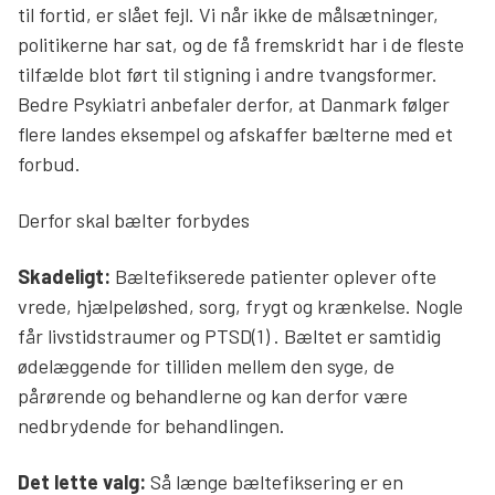
til fortid, er slået fejl. Vi når ikke de målsætninger,
Søg
politikerne har sat, og de få fremskridt har i de fleste
tilfælde blot ført til stigning i andre tvangsformer.
Bedre Psykiatri anbefaler derfor, at Danmark følger
flere landes eksempel og afskaffer bælterne med et
forbud.
Derfor skal bælter forbydes
Skadeligt:
Bæltefikserede patienter oplever ofte
vrede, hjælpeløshed, sorg, frygt og krænkelse. Nogle
får livstidstraumer og PTSD(1) . Bæltet er samtidig
ødelæggende for tilliden mellem den syge, de
pårørende og behandlerne og kan derfor være
nedbrydende for behandlingen.
Det lette valg:
Så længe bæltefiksering er en