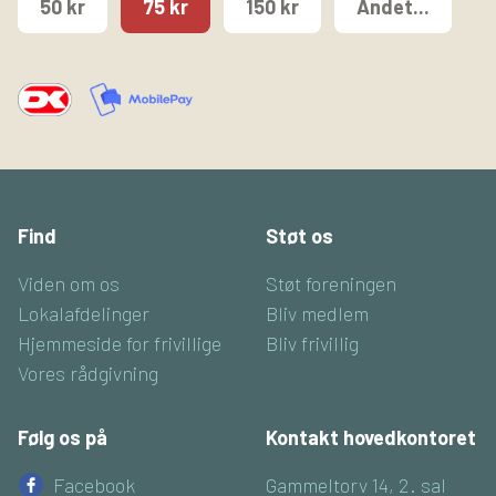
50 kr
75 kr
150 kr
Andet...
Find
Støt os
Viden om os
Støt foreningen
Lokalafdelinger
Bliv medlem
Hjemmeside for frivillige
Bliv frivillig
Vores rådgivning
Følg os på
Kontakt hovedkontoret
Facebook
Gammeltorv 14, 2. sal