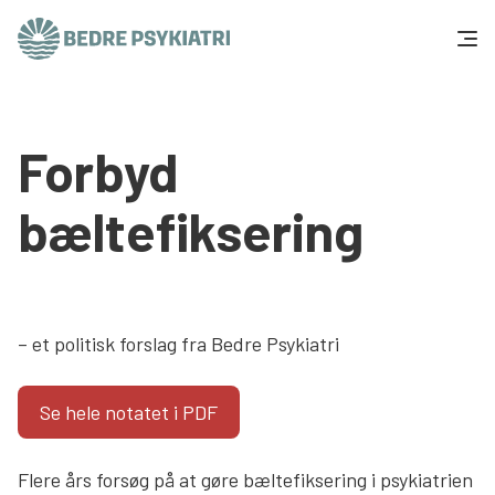
Skip to content
Få hjælp
Forbyd
Tal og fakta
bæltefiksering
Om os
Vær med
– et politisk forslag fra Bedre Psykiatri
Presse og politik
Se hele notatet i PDF
Støt os
Flere års forsøg på at gøre bæltefiksering i psykiatrien