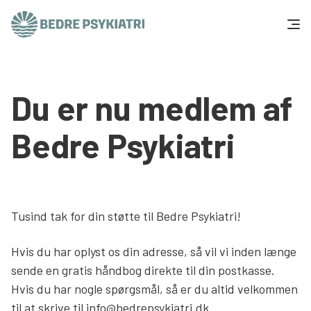
Skip to content
Få hjælp
Du er nu medlem af
Tal og fakta
Bedre Psykiatri
Om os
Vær med
Tusind tak for din støtte til Bedre Psykiatri!
Presse og politik
Hvis du har oplyst os din adresse, så vil vi inden længe
sende en gratis håndbog direkte til din postkasse.
Støt os
Hvis du har nogle spørgsmål, så er du altid velkommen
til at skrive til info@bedrepsykiatri.dk.