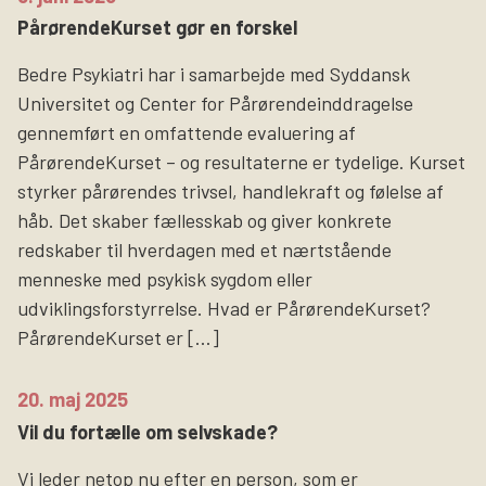
PårørendeKurset gør en forskel
Bedre Psykiatri har i samarbejde med Syddansk
Universitet og Center for Pårørendeinddragelse
gennemført en omfattende evaluering af
PårørendeKurset – og resultaterne er tydelige. Kurset
styrker pårørendes trivsel, handlekraft og følelse af
håb. Det skaber fællesskab og giver konkrete
redskaber til hverdagen med et nærtstående
menneske med psykisk sygdom eller
udviklingsforstyrrelse. Hvad er PårørendeKurset?
PårørendeKurset er […]
20. maj 2025
Vil du fortælle om selvskade?
Vi leder netop nu efter en person, som er