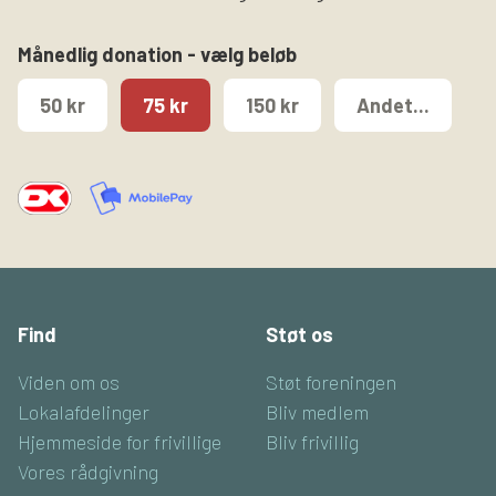
Månedlig donation - vælg beløb
50 kr
75 kr
150 kr
Andet...
Find
Støt os
Viden om os
Støt foreningen
Lokalafdelinger
Bliv medlem
Hjemmeside for frivillige
Bliv frivillig
Vores rådgivning