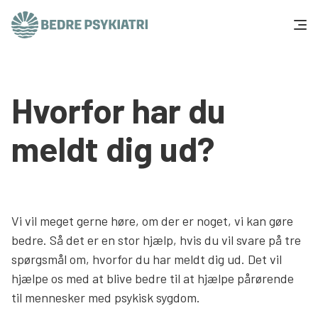
Skip to content
Få hjælp
Hvorfor har du
Tal og fakta
meldt dig ud?
Om os
Vær med
Vi vil meget gerne høre, om der er noget, vi kan gøre
Presse og politik
bedre. Så det er en stor hjælp, hvis du vil svare på tre
spørgsmål om, hvorfor du har meldt dig ud. Det vil
Støt os
hjælpe os med at blive bedre til at hjælpe pårørende
til mennesker med psykisk sygdom.