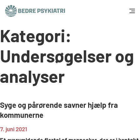
Skip to content
Kategori:
Få hjælp
Tal og fakta
Undersøgelser og
Om os
analyser
Vær med
Presse og politik
Syge og pårørende savner hjælp fra
kommunerne
Støt os
7. juni 2021
Et overvældende flertal af mennesker, der er i kontakt