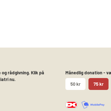
 og rådgivning. Klik på
Månedlig donation - v
atri nu.
50 kr
75 kr