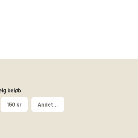
ælg beløb
150 kr
Andet...