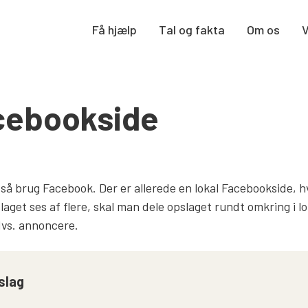
Få hjælp
Tal og fakta
Om os
acebookside
r, så brug Facebook. Der er allerede en lokal Facebookside, 
laget ses af flere, skal man dele opslaget rundt omkring i l
dvs. annoncere.
slag