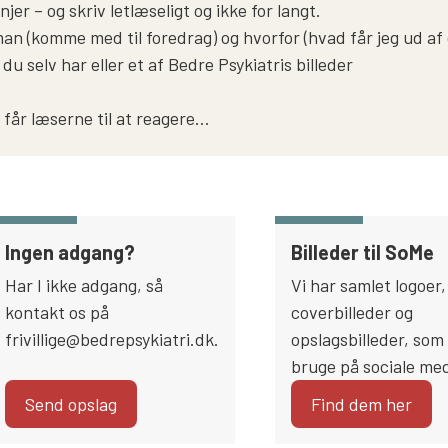
injer – og skriv letlæseligt og ikke for langt.
n (komme med til foredrag) og hvorfor (hvad får jeg ud af 
 du selv har eller et af Bedre Psykiatris billeder
 får læserne til at reagere…
Ingen adgang?
Billeder til SoMe
Har I ikke adgang, så
Vi har samlet logoer,
kontakt os på
coverbilleder og
frivillige@bedrepsykiatri.dk.
opslagsbilleder, som 
bruge på sociale med
Send opslag
Find dem her