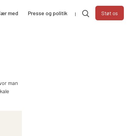
Vær med
Presse og politik
Støt os
hvor man
okale