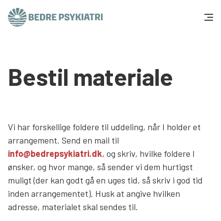
Skip to content
Få hjælp
Bestil materiale
Tal og fakta
Om os
Vi har forskellige foldere til uddeling, når I holder et
Vær med
arrangement. Send en mail til
info@bedrepsykiatri.dk
, og skriv, hvilke foldere I
Presse og politik
ønsker, og hvor mange, så sender vi dem hurtigst
muligt (der kan godt gå en uges tid, så skriv i god tid
Støt os
inden arrangementet). Husk at angive hvilken
adresse, materialet skal sendes til.