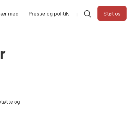
Vær med
Presse og politik
Støt os
r
støtte og