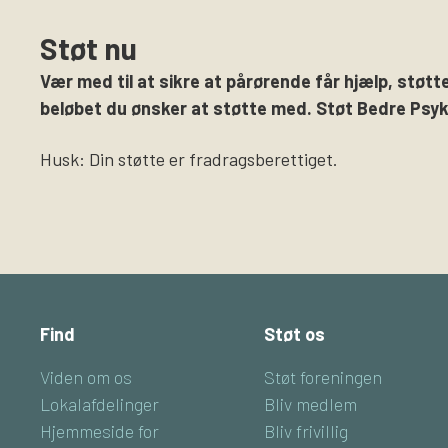
Støt nu
Vær med til at sikre at pårørende får hjælp, støtte
beløbet du ønsker at støtte med. Støt Bedre Psyki
Husk: Din støtte er fradragsberettiget.
Find
Støt os
Viden om os
Støt foreningen
Lokalafdelinger
Bliv medlem
Hjemmeside for
Bliv frivillig