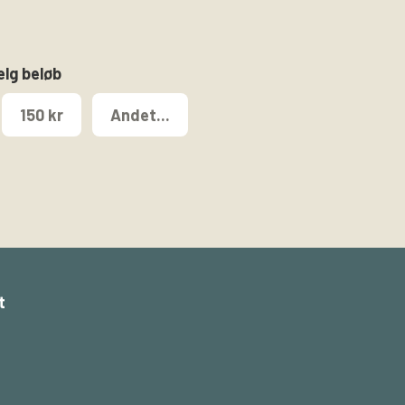
ælg beløb
150 kr
Andet...
t