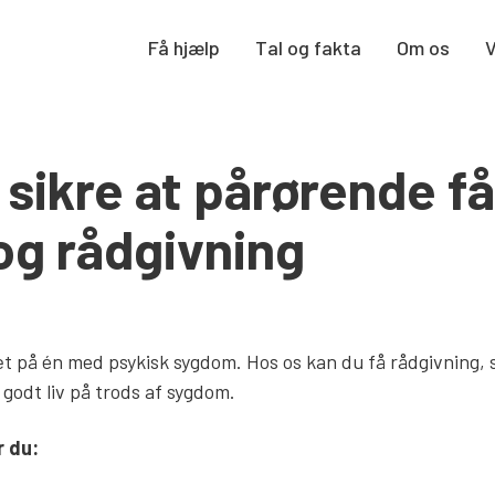
Få hjælp
Tal og fakta
Om os
 sikre at pårørende få
 og rådgivning
tæt på én med psykisk sygdom. Hos os kan du få rådgivning, 
 godt liv på trods af sygdom.
r du: