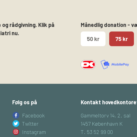
 og rådgivning. Klik på
Månedlig donation - v
atri nu.
50 kr
75 kr
Følg os på
Kontakt hovedkontore
Facebook
Gammeltorv 14, 2. sal
Twitter
1457 København K
Instagram
T. 53 52 99 00