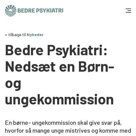
Skip to content
Få hjælp
tilbage til
Nyheder
Bedre Psykiatri:
Tal og fakta
Nedsæt en Børn-
Om os
og
Vær med
ungekommission
Presse og politik
Støt os
En børne- ungekommission skal give svar på,
hvorfor så mange unge mistrives og komme med