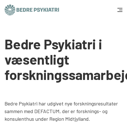
Skip to content
Få hjælp
Bedre Psykiatri i
Tal og fakta
væsentligt
Om os
forskningssamarbe
Vær med
Presse og politik
Bedre Psykiatri har udgivet nye forskningsresultater
Støt os
sammen med DEFACTUM, der er forsknings- og
konsulenthus under Region Midtjylland.